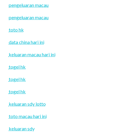
pengeluaran macau
pengeluaran macau
toto hk
data china hari ini
keluaran macau hari ini
togel hk
togel hk
togel hk
keluaran sdy lotto
toto macau hari ini
keluaran sdy