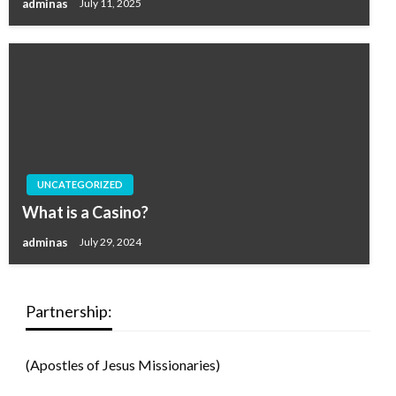
adminas
July 11, 2025
UNCATEGORIZED
What is a Casino?
adminas
July 29, 2024
Partnership:
(Apostles of Jesus Missionaries)