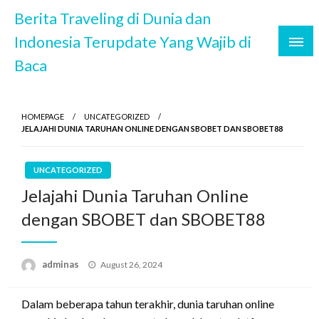
Skip
Berita Traveling di Dunia dan
to
Indonesia Terupdate Yang Wajib di
content
Baca
HOMEPAGE
UNCATEGORIZED
JELAJAHI DUNIA TARUHAN ONLINE DENGAN SBOBET DAN SBOBET88
UNCATEGORIZED
Jelajahi Dunia Taruhan Online
dengan SBOBET dan SBOBET88
Posted
adminas
August 26, 2024
on
Dalam beberapa tahun terakhir, dunia taruhan online