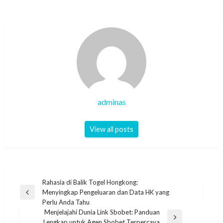
adminas
View all posts
Post
Rahasia di Balik Togel Hongkong:
Menyingkap Pengeluaran dan Data HK yang
navigation
Previous
Perlu Anda Tahu
Post
Menjelajahi Dunia Link Sbobet: Panduan
Next
Lengkap untuk Agen Sbobet Terpercaya