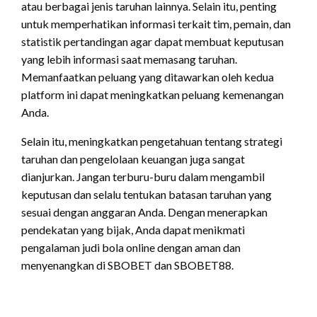
atau berbagai jenis taruhan lainnya. Selain itu, penting
untuk memperhatikan informasi terkait tim, pemain, dan
statistik pertandingan agar dapat membuat keputusan
yang lebih informasi saat memasang taruhan.
Memanfaatkan peluang yang ditawarkan oleh kedua
platform ini dapat meningkatkan peluang kemenangan
Anda.
Selain itu, meningkatkan pengetahuan tentang strategi
taruhan dan pengelolaan keuangan juga sangat
dianjurkan. Jangan terburu-buru dalam mengambil
keputusan dan selalu tentukan batasan taruhan yang
sesuai dengan anggaran Anda. Dengan menerapkan
pendekatan yang bijak, Anda dapat menikmati
pengalaman judi bola online dengan aman dan
menyenangkan di SBOBET dan SBOBET88.