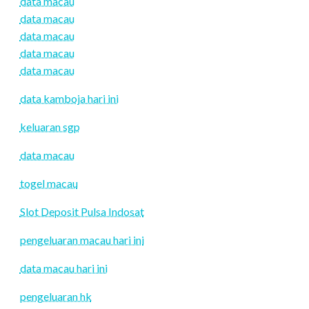
data macau
data macau
data macau
data macau
data macau
data kamboja hari ini
keluaran sgp
data macau
togel macau
Slot Deposit Pulsa Indosat
pengeluaran macau hari ini
data macau hari ini
pengeluaran hk