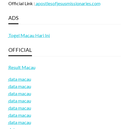
Official Link :
apostlesofjesusmissionaries.com
ADS
Togel Macau Hari Ini
OFFICIAL
Result Macau
data macau
data macau
data macau
data macau
data macau
data macau
data macau