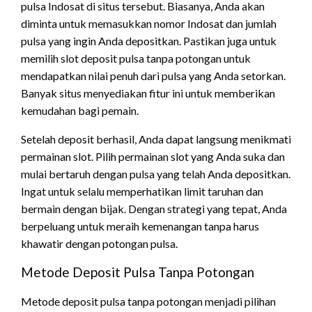
pulsa Indosat di situs tersebut. Biasanya, Anda akan
diminta untuk memasukkan nomor Indosat dan jumlah
pulsa yang ingin Anda depositkan. Pastikan juga untuk
memilih slot deposit pulsa tanpa potongan untuk
mendapatkan nilai penuh dari pulsa yang Anda setorkan.
Banyak situs menyediakan fitur ini untuk memberikan
kemudahan bagi pemain.
Setelah deposit berhasil, Anda dapat langsung menikmati
permainan slot. Pilih permainan slot yang Anda suka dan
mulai bertaruh dengan pulsa yang telah Anda depositkan.
Ingat untuk selalu memperhatikan limit taruhan dan
bermain dengan bijak. Dengan strategi yang tepat, Anda
berpeluang untuk meraih kemenangan tanpa harus
khawatir dengan potongan pulsa.
Metode Deposit Pulsa Tanpa Potongan
Metode deposit pulsa tanpa potongan menjadi pilihan