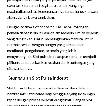
daya tarik tersendiri bagi para pemain yang ingin
maximalkan setiap kemenangannya tanpa harus khawatir
akan adanya biaya tambahan.
Dengan adanya slot deposit pulsa Tanpa Potongan,
pemain dapat lebih leluasa dalam memilih jumlah deposit
yang diinginkan. Hal ini memungkinkan mereka untuk
bermain sesuai dengan budget yang dimiliki dan
menikmati pengalaman bermain yang lebih
menyenangkan. Slot pulsa Indosat pun semakin menjadi
pilihan utama berkat kemudahan dan keuntungan yang
ditawarkannya.
Keunggulan Slot Pulsa Indosat
Slot Pulsa Indosat menawarkan kemudahan dalam
bertransaksi, terutama bagi pengguna yang tidak ingin
repot dengan proses deposit yang rumit. Dengan Slot
Deposit Pulsa Indosat, pemain dapat langsung