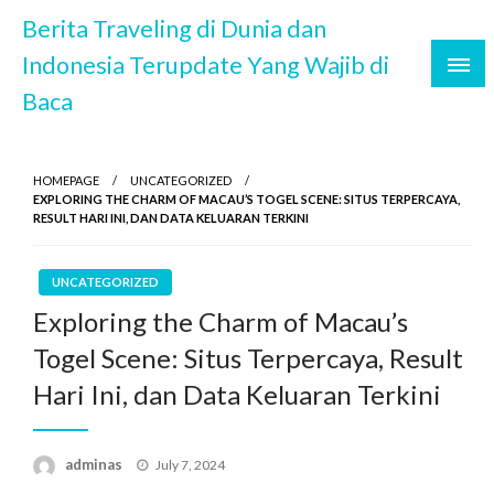
Skip
Berita Traveling di Dunia dan
to
Indonesia Terupdate Yang Wajib di
content
Baca
HOMEPAGE
UNCATEGORIZED
EXPLORING THE CHARM OF MACAU’S TOGEL SCENE: SITUS TERPERCAYA,
RESULT HARI INI, DAN DATA KELUARAN TERKINI
UNCATEGORIZED
Exploring the Charm of Macau’s
Togel Scene: Situs Terpercaya, Result
Hari Ini, dan Data Keluaran Terkini
Posted
adminas
July 7, 2024
on