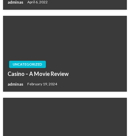
adminas
April 6, 2022
UNCATEGORIZED
Casino – A Movie Review
adminas
February 19, 2024