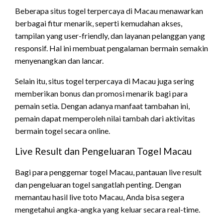
Beberapa situs togel terpercaya di Macau menawarkan
berbagai fitur menarik, seperti kemudahan akses,
tampilan yang user-friendly, dan layanan pelanggan yang
responsif. Hal ini membuat pengalaman bermain semakin
menyenangkan dan lancar.
Selain itu, situs togel terpercaya di Macau juga sering
memberikan bonus dan promosi menarik bagi para
pemain setia. Dengan adanya manfaat tambahan ini,
pemain dapat memperoleh nilai tambah dari aktivitas
bermain togel secara online.
Live Result dan Pengeluaran Togel Macau
Bagi para penggemar togel Macau, pantauan live result
dan pengeluaran togel sangatlah penting. Dengan
memantau hasil live toto Macau, Anda bisa segera
mengetahui angka-angka yang keluar secara real-time.