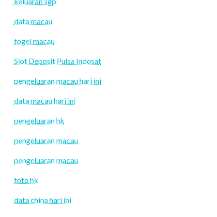
keluaran sgp
data macau
togel macau
Slot Deposit Pulsa Indosat
pengeluaran macau hari ini
data macau hari ini
pengeluaran hk
pengeluaran macau
pengeluaran macau
toto hk
data china hari ini