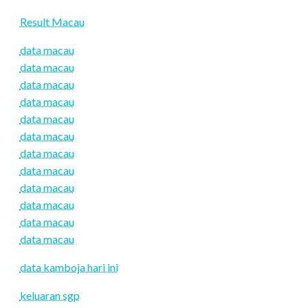
Result Macau
data macau
data macau
data macau
data macau
data macau
data macau
data macau
data macau
data macau
data macau
data macau
data macau
data kamboja hari ini
keluaran sgp