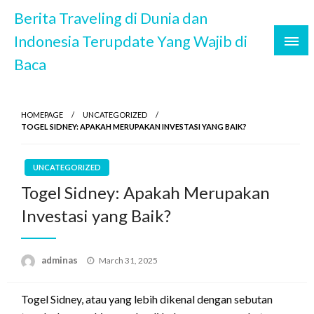
Skip
Berita Traveling di Dunia dan
to
Indonesia Terupdate Yang Wajib di
content
Baca
HOMEPAGE
UNCATEGORIZED
TOGEL SIDNEY: APAKAH MERUPAKAN INVESTASI YANG BAIK?
UNCATEGORIZED
Togel Sidney: Apakah Merupakan
Investasi yang Baik?
Posted
adminas
March 31, 2025
on
Togel Sidney, atau yang lebih dikenal dengan sebutan