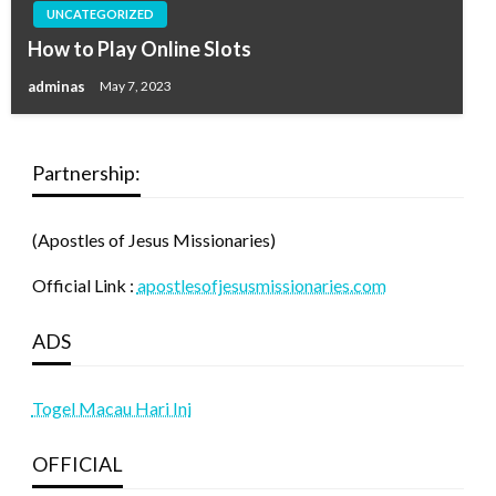
UNCATEGORIZED
How to Play Online Slots
adminas
May 7, 2023
Partnership:
(Apostles of Jesus Missionaries)
Official Link :
apostlesofjesusmissionaries.com
ADS
Togel Macau Hari Ini
OFFICIAL