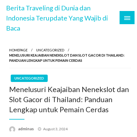
Skip
Berita Traveling di Dunia dan
to
Indonesia Terupdate Yang Wajib di
content
Baca
HOMEPAGE
UNCATEGORIZED
MENELUSURI KEAJAIBAN NENEKSLOT DAN SLOT GACOR DI THAILAND:
PANDUAN LENGKAP UNTUK PEMAIN CERDAS
UNCATEGORIZED
Menelusuri Keajaiban Nenekslot dan
Slot Gacor di Thailand: Panduan
Lengkap untuk Pemain Cerdas
Posted
adminas
August 3, 2024
on