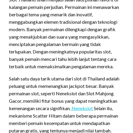
kalangan pemain perjudian. Permainan ini menawarkan
berbagai tema yang menarik dan inovatif,
menggabungkan elemen tradisional dengan teknologi
modern. Banyak permainan dilengkapi dengan grafik
yang menakjubkan dan suara yang mengasyikkan,
menciptakan pengalaman bermain yang tidak
terlupakan. Dengan meningkatnya popularitas slot,
banyak pemain mencari tahu lebih lanjut tentang cara
terbaik untuk memaksimalkan pengalaman mereka.
Salah satu daya tarik utama dari slot di Thailand adalah
peluang untuk memenangkan jackpot besar. Banyak
permainan slot, seperti Nenekslot dan Slot Mahjong
Gacor, memiliki fitur bonus yang dapat meningkatkan
kemenangan secara signifikan.
Nenekslot
Selain itu,
mekanisme Scatter Hitam dalam beberapa permainan
memberi pemain kesempatan untuk mendapatkan
putaran gratis, yang tentunya menjadi nilai tambah.