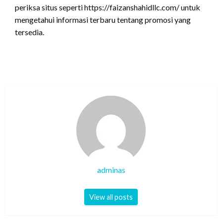
periksa situs seperti https://faizanshahidllc.com/ untuk
mengetahui informasi terbaru tentang promosi yang
tersedia.
adminas
View all posts