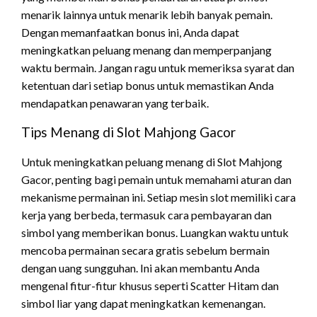
menarik lainnya untuk menarik lebih banyak pemain.
Dengan memanfaatkan bonus ini, Anda dapat
meningkatkan peluang menang dan memperpanjang
waktu bermain. Jangan ragu untuk memeriksa syarat dan
ketentuan dari setiap bonus untuk memastikan Anda
mendapatkan penawaran yang terbaik.
Tips Menang di Slot Mahjong Gacor
Untuk meningkatkan peluang menang di Slot Mahjong
Gacor, penting bagi pemain untuk memahami aturan dan
mekanisme permainan ini. Setiap mesin slot memiliki cara
kerja yang berbeda, termasuk cara pembayaran dan
simbol yang memberikan bonus. Luangkan waktu untuk
mencoba permainan secara gratis sebelum bermain
dengan uang sungguhan. Ini akan membantu Anda
mengenal fitur-fitur khusus seperti Scatter Hitam dan
simbol liar yang dapat meningkatkan kemenangan.