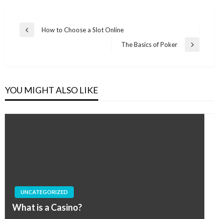
Post
How to Choose a Slot Online
Previous
navigation
Post
The Basics of Poker
Next
Post
YOU MIGHT ALSO LIKE
UNCATEGORIZED
What is a Casino?