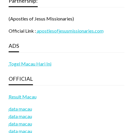
Partnership:
(Apostles of Jesus Missionaries)
Official Link :
apostlesofjesusmissionaries.com
ADS
Togel Macau Hari Ini
OFFICIAL
Result Macau
data macau
data macau
data macau
data macau