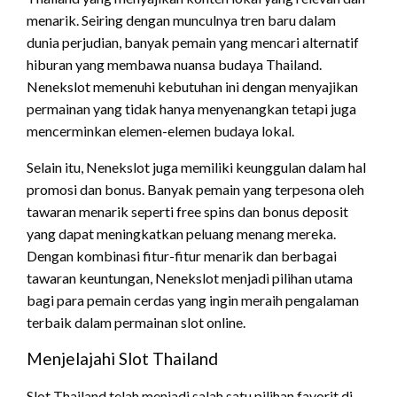
menarik. Seiring dengan munculnya tren baru dalam
dunia perjudian, banyak pemain yang mencari alternatif
hiburan yang membawa nuansa budaya Thailand.
Nenekslot memenuhi kebutuhan ini dengan menyajikan
permainan yang tidak hanya menyenangkan tetapi juga
mencerminkan elemen-elemen budaya lokal.
Selain itu, Nenekslot juga memiliki keunggulan dalam hal
promosi dan bonus. Banyak pemain yang terpesona oleh
tawaran menarik seperti free spins dan bonus deposit
yang dapat meningkatkan peluang menang mereka.
Dengan kombinasi fitur-fitur menarik dan berbagai
tawaran keuntungan, Nenekslot menjadi pilihan utama
bagi para pemain cerdas yang ingin meraih pengalaman
terbaik dalam permainan slot online.
Menjelajahi Slot Thailand
Slot Thailand telah menjadi salah satu pilihan favorit di