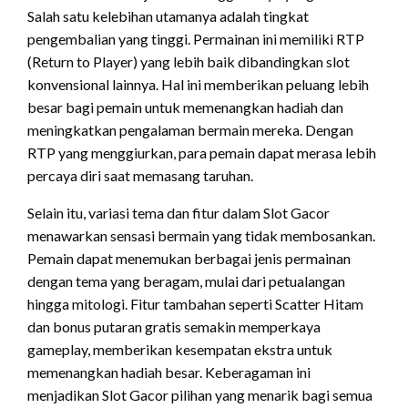
Salah satu kelebihan utamanya adalah tingkat
pengembalian yang tinggi. Permainan ini memiliki RTP
(Return to Player) yang lebih baik dibandingkan slot
konvensional lainnya. Hal ini memberikan peluang lebih
besar bagi pemain untuk memenangkan hadiah dan
meningkatkan pengalaman bermain mereka. Dengan
RTP yang menggiurkan, para pemain dapat merasa lebih
percaya diri saat memasang taruhan.
Selain itu, variasi tema dan fitur dalam Slot Gacor
menawarkan sensasi bermain yang tidak membosankan.
Pemain dapat menemukan berbagai jenis permainan
dengan tema yang beragam, mulai dari petualangan
hingga mitologi. Fitur tambahan seperti Scatter Hitam
dan bonus putaran gratis semakin memperkaya
gameplay, memberikan kesempatan ekstra untuk
memenangkan hadiah besar. Keberagaman ini
menjadikan Slot Gacor pilihan yang menarik bagi semua