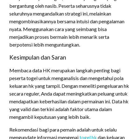
bergantung oleh nasib. Peserta seharusnya tidak
seluruhnya mengandalkan strategi ini, melainkan
mengombinasikannya bersama intuisi dan pengalaman
nyata. Menggunakan cara yang seimbang bisa
menjadikan proses bermain lebih menarik serta
berpotensi lebih menguntungkan.
Kesimpulan dan Saran
Membaca data HK merupakan langkah penting bagi
peserta togel untuk menganalisis dan mengetahui pola
keluaran hk yang tampil. Dengan meneliti pengeluaran hk
secara reguler, Anda dapat meningkatkan peluang untuk
mendapatkan keberhasilan dalam permainan ini. Data hk
yang valid dan terkini adalah faktor utama dalam
mengambil keputusan yang lebih baik.
Rekomendasi bagi para pemain adalah untuk selalu
mengupdate informasi mengenai
togel hk
dan keluaran