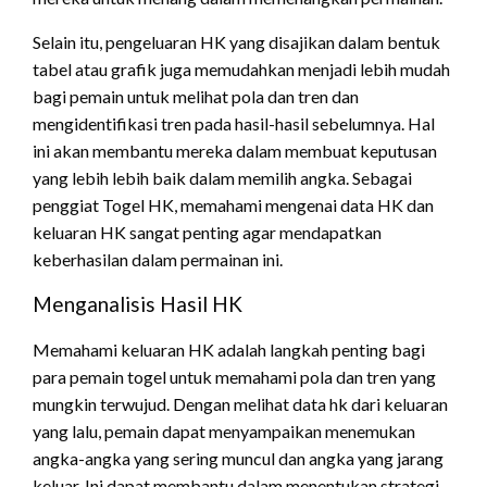
Selain itu, pengeluaran HK yang disajikan dalam bentuk
tabel atau grafik juga memudahkan menjadi lebih mudah
bagi pemain untuk melihat pola dan tren dan
mengidentifikasi tren pada hasil-hasil sebelumnya. Hal
ini akan membantu mereka dalam membuat keputusan
yang lebih lebih baik dalam memilih angka. Sebagai
penggiat Togel HK, memahami mengenai data HK dan
keluaran HK sangat penting agar mendapatkan
keberhasilan dalam permainan ini.
Menganalisis Hasil HK
Memahami keluaran HK adalah langkah penting bagi
para pemain togel untuk memahami pola dan tren yang
mungkin terwujud. Dengan melihat data hk dari keluaran
yang lalu, pemain dapat menyampaikan menemukan
angka-angka yang sering muncul dan angka yang jarang
keluar. Ini dapat membantu dalam menentukan strategi