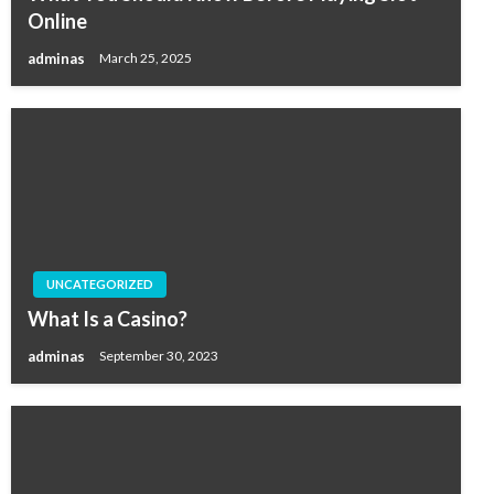
Online
adminas
March 25, 2025
UNCATEGORIZED
What Is a Casino?
adminas
September 30, 2023