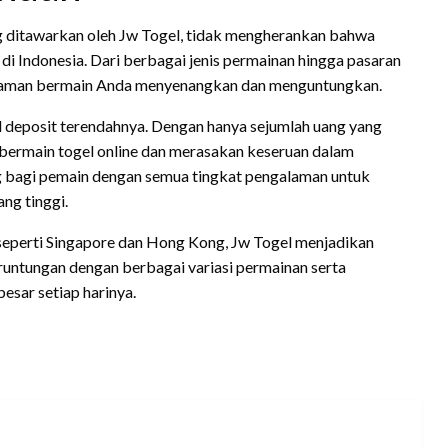
 ditawarkan oleh Jw Togel, tidak mengherankan bahwa
 di Indonesia. Dari berbagai jenis permainan hingga pasaran
aman bermain Anda menyenangkan dan menguntungkan.
al deposit terendahnya. Dengan hanya sejumlah uang yang
 bermain togel online dan merasakan keseruan dalam
g bagi pemain dengan semua tingkat pengalaman untuk
ng tinggi.
e seperti Singapore dan Hong Kong, Jw Togel menjadikan
eruntungan dengan berbagai variasi permainan serta
sar setiap harinya.