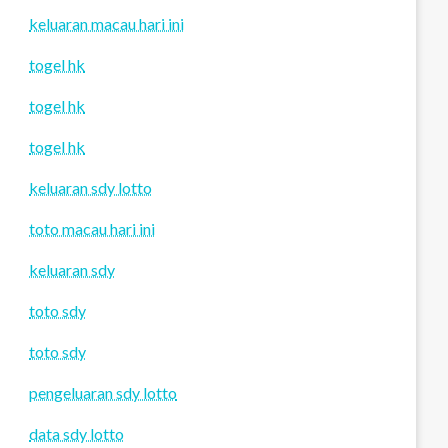
keluaran macau hari ini
togel hk
togel hk
togel hk
keluaran sdy lotto
toto macau hari ini
keluaran sdy
toto sdy
toto sdy
pengeluaran sdy lotto
data sdy lotto