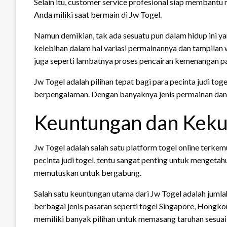
Selain itu, customer service profesional siap memban
Anda miliki saat bermain di Jw Togel.
Namun demikian, tak ada sesuatu pun dalam hidup ini 
kelebihan dalam hal variasi permainannya dan tampilan
juga seperti lambatnya proses pencairan kemenangan p
Jw Togel adalah pilihan tepat bagi para pecinta judi t
berpengalaman. Dengan banyaknya jenis permainan dan
Keuntungan dan Keku
Jw Togel adalah salah satu platform togel online terke
pecinta judi togel, tentu sangat penting untuk mengeta
memutuskan untuk bergabung.
Salah satu keuntungan utama dari Jw Togel adalah juml
berbagai jenis pasaran seperti togel Singapore, Hongko
memiliki banyak pilihan untuk memasang taruhan sesuai