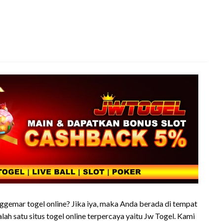
gemar togel online? Jika iya, maka Anda berada di tempat
alah satu situs togel online terpercaya yaitu Jw Togel. Kami