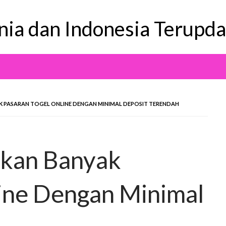
unia dan Indonesia Terupd
K PASARAN TOGEL ONLINE DENGAN MINIMAL DEPOSIT TERENDAH
ikan Banyak
line Dengan Minimal