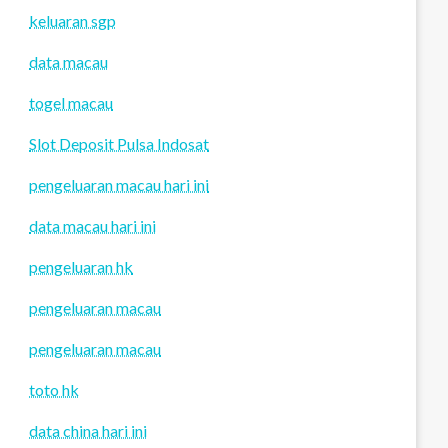
keluaran sgp
data macau
togel macau
Slot Deposit Pulsa Indosat
pengeluaran macau hari ini
data macau hari ini
pengeluaran hk
pengeluaran macau
pengeluaran macau
toto hk
data china hari ini