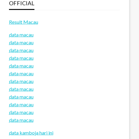
OFFICIAL
Result Macau
data macau
data macau
data macau
data macau
data macau
data macau
data macau
data macau
data macau
data macau
data macau
data macau
data kamboja hari ini