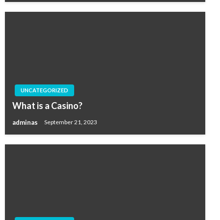
UNCATEGORIZED
What is a Casino?
adminas
September 21, 2023