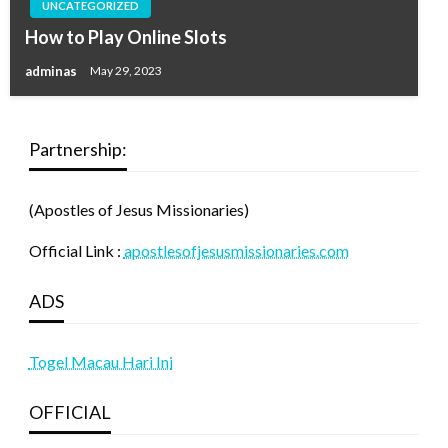
UNCATEGORIZED
How to Play Online Slots
adminas
May 29, 2023
Partnership:
(Apostles of Jesus Missionaries)
Official Link :
apostlesofjesusmissionaries.com
ADS
Togel Macau Hari Ini
OFFICIAL