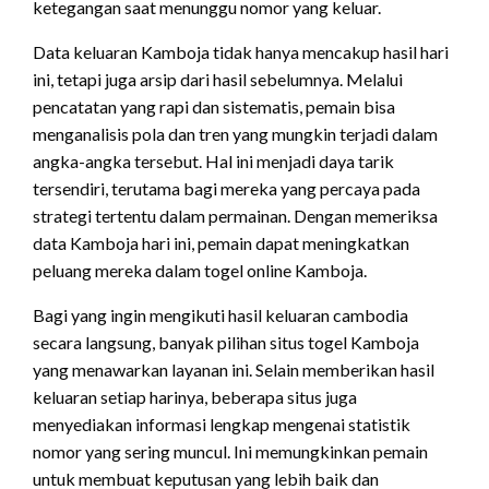
ketegangan saat menunggu nomor yang keluar.
Data keluaran Kamboja tidak hanya mencakup hasil hari
ini, tetapi juga arsip dari hasil sebelumnya. Melalui
pencatatan yang rapi dan sistematis, pemain bisa
menganalisis pola dan tren yang mungkin terjadi dalam
angka-angka tersebut. Hal ini menjadi daya tarik
tersendiri, terutama bagi mereka yang percaya pada
strategi tertentu dalam permainan. Dengan memeriksa
data Kamboja hari ini, pemain dapat meningkatkan
peluang mereka dalam togel online Kamboja.
Bagi yang ingin mengikuti hasil keluaran cambodia
secara langsung, banyak pilihan situs togel Kamboja
yang menawarkan layanan ini. Selain memberikan hasil
keluaran setiap harinya, beberapa situs juga
menyediakan informasi lengkap mengenai statistik
nomor yang sering muncul. Ini memungkinkan pemain
untuk membuat keputusan yang lebih baik dan