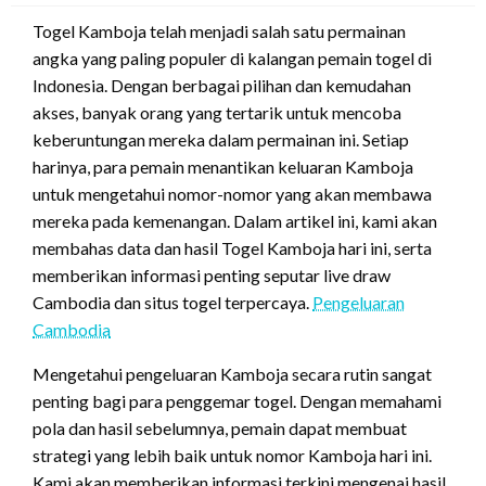
Togel Kamboja telah menjadi salah satu permainan
angka yang paling populer di kalangan pemain togel di
Indonesia. Dengan berbagai pilihan dan kemudahan
akses, banyak orang yang tertarik untuk mencoba
keberuntungan mereka dalam permainan ini. Setiap
harinya, para pemain menantikan keluaran Kamboja
untuk mengetahui nomor-nomor yang akan membawa
mereka pada kemenangan. Dalam artikel ini, kami akan
membahas data dan hasil Togel Kamboja hari ini, serta
memberikan informasi penting seputar live draw
Cambodia dan situs togel terpercaya.
Pengeluaran
Cambodia
Mengetahui pengeluaran Kamboja secara rutin sangat
penting bagi para penggemar togel. Dengan memahami
pola dan hasil sebelumnya, pemain dapat membuat
strategi yang lebih baik untuk nomor Kamboja hari ini.
Kami akan memberikan informasi terkini mengenai hasil