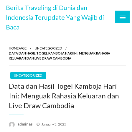
Skip
Berita Traveling di Dunia dan
to
Indonesia Terupdate Yang Wajib di
content
Baca
HOMEPAGE
UNCATEGORIZED
DATA DAN HASIL TOGEL KAMBOJA HARI INI: MENGUAK RAHASIA
KELUARAN DAN LIVE DRAW CAMBODIA
UNCATEGORIZED
Data dan Hasil Togel Kamboja Hari
Ini: Menguak Rahasia Keluaran dan
Live Draw Cambodia
Posted
adminas
January 3, 2025
on