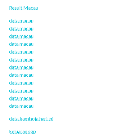
Result Macau
data macau
data macau
data macau
data macau
data macau
data macau
data macau
data macau
data macau
data macau
data macau
data macau
data kamboja hari ini
keluaran sgp