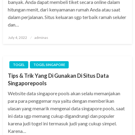
banyak. Anda dapat membeli tiket secara online dalam
hitungan menit, dari kenyamanan rumah Anda atau saat
dalam perjalanan. Situs keluaran sgp terbaik ramah seluler
dan…
Posted
July 4, 2022
adminas
on
TOGEL
TOGEL SINGAPORE
Tips & Trik Yang Di Gunakan Di Situs Data
Singaporepools
Website data singapore pools akan selalu memanjakan
para para penggemar nya yaitu dengan memberikan
ulasan yang menarik mengenai data singapore pools, saat
ini data sgp memang cukup digandrungi dan populer
karena judi togel ini termasuk judi yang cukup simpel.
Karena…