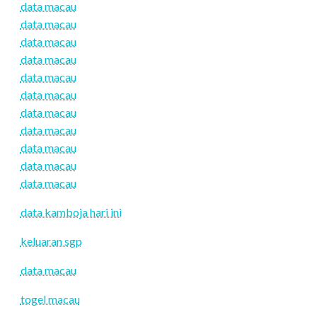
data macau
data macau
data macau
data macau
data macau
data macau
data macau
data macau
data macau
data macau
data macau
data kamboja hari ini
keluaran sgp
data macau
togel macau