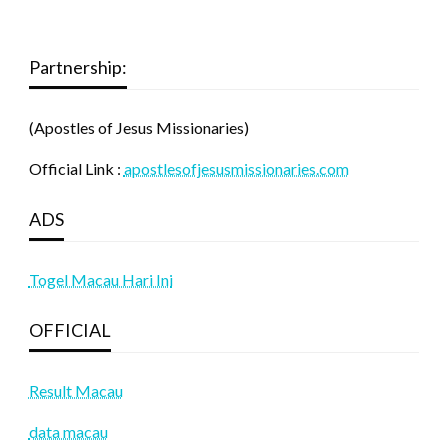
Partnership:
(Apostles of Jesus Missionaries)
Official Link :
apostlesofjesusmissionaries.com
ADS
Togel Macau Hari Ini
OFFICIAL
Result Macau
data macau