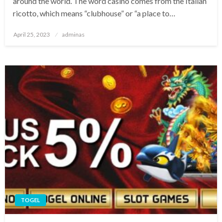
around the world. The word casino comes from the Italian
ricotto, which means “clubhouse” or “a place to…
Posted
April 25, 2023
adminas
on
TOGEL