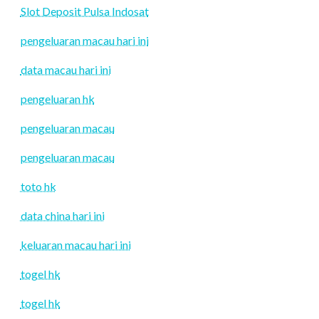
Slot Deposit Pulsa Indosat
pengeluaran macau hari ini
data macau hari ini
pengeluaran hk
pengeluaran macau
pengeluaran macau
toto hk
data china hari ini
keluaran macau hari ini
togel hk
togel hk