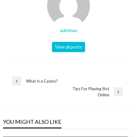
adminas
View all posts
Post
What Is a Casino?
Previous
navigation
Tips For Playing Slot
Post
Next
Online
Post
YOU MIGHT ALSO LIKE