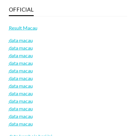
OFFICIAL
Result Macau
data macau
data macau
data macau
data macau
data macau
data macau
data macau
data macau
data macau
data macau
data macau
data macau