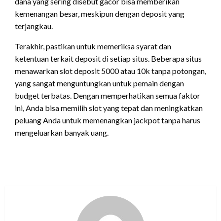
dana yang sering disebut gacor bisa memberikan
kemenangan besar, meskipun dengan deposit yang
terjangkau.
Terakhir, pastikan untuk memeriksa syarat dan
ketentuan terkait deposit di setiap situs. Beberapa situs
menawarkan slot deposit 5000 atau 10k tanpa potongan,
yang sangat menguntungkan untuk pemain dengan
budget terbatas. Dengan memperhatikan semua faktor
ini, Anda bisa memilih slot yang tepat dan meningkatkan
peluang Anda untuk memenangkan jackpot tanpa harus
mengeluarkan banyak uang.