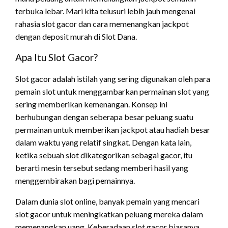
terbuka lebar. Mari kita telusuri lebih jauh mengenai
rahasia slot gacor dan cara memenangkan jackpot
dengan deposit murah di Slot Dana.
Apa Itu Slot Gacor?
Slot gacor adalah istilah yang sering digunakan oleh para
pemain slot untuk menggambarkan permainan slot yang
sering memberikan kemenangan. Konsep ini
berhubungan dengan seberapa besar peluang suatu
permainan untuk memberikan jackpot atau hadiah besar
dalam waktu yang relatif singkat. Dengan kata lain,
ketika sebuah slot dikategorikan sebagai gacor, itu
berarti mesin tersebut sedang memberi hasil yang
menggembirakan bagi pemainnya.
Dalam dunia slot online, banyak pemain yang mencari
slot gacor untuk meningkatkan peluang mereka dalam
memenangkan uang. Keberadaan slot gacor biasanya