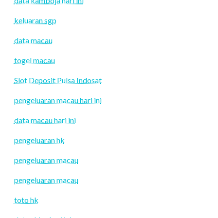
data kamboja hari ini
keluaran sgp
data macau
togel macau
Slot Deposit Pulsa Indosat
pengeluaran macau hari ini
data macau hari ini
pengeluaran hk
pengeluaran macau
pengeluaran macau
toto hk