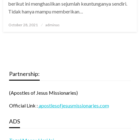
berikut ini menghasilkan sejumlah keuntunganya sendiri.
Tidak hanya mampu memberikan…
Posted
October 28, 2021
adminas
on
Partnership:
(Apostles of Jesus Missionaries)
Official Link :
apostlesofjesusmissionaries.com
ADS