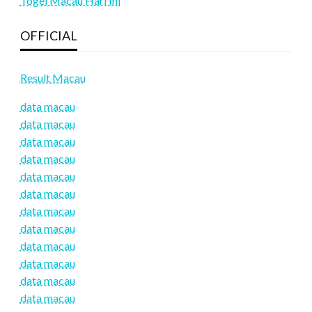
Togel Macau Hari Ini
OFFICIAL
Result Macau
data macau
data macau
data macau
data macau
data macau
data macau
data macau
data macau
data macau
data macau
data macau
data macau