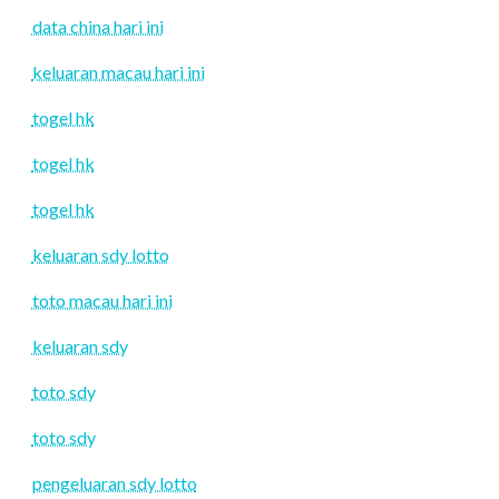
data china hari ini
keluaran macau hari ini
togel hk
togel hk
togel hk
keluaran sdy lotto
toto macau hari ini
keluaran sdy
toto sdy
toto sdy
pengeluaran sdy lotto