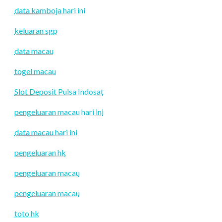
data kamboja hari ini
keluaran sgp
data macau
togel macau
Slot Deposit Pulsa Indosat
pengeluaran macau hari ini
data macau hari ini
pengeluaran hk
pengeluaran macau
pengeluaran macau
toto hk