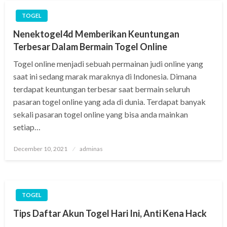
TOGEL
Nenektogel4d Memberikan Keuntungan
Terbesar Dalam Bermain Togel Online
Togel online menjadi sebuah permainan judi online yang
saat ini sedang marak maraknya di Indonesia. Dimana
terdapat keuntungan terbesar saat bermain seluruh
pasaran togel online yang ada di dunia. Terdapat banyak
sekali pasaran togel online yang bisa anda mainkan
setiap…
Posted
December 10, 2021
adminas
on
TOGEL
Tips Daftar Akun Togel Hari Ini, Anti Kena Hack