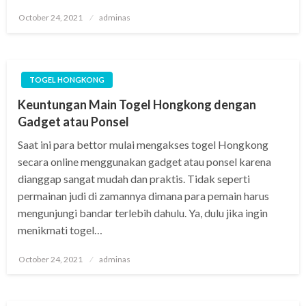
Posted
October 24, 2021
adminas
on
TOGEL HONGKONG
Keuntungan Main Togel Hongkong dengan
Gadget atau Ponsel
Saat ini para bettor mulai mengakses togel Hongkong
secara online menggunakan gadget atau ponsel karena
dianggap sangat mudah dan praktis. Tidak seperti
permainan judi di zamannya dimana para pemain harus
mengunjungi bandar terlebih dahulu. Ya, dulu jika ingin
menikmati togel…
Posted
October 24, 2021
adminas
on