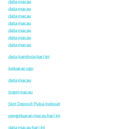
data macau
data macau
data macau
data macau
data macau
data macau
data macau
data kamboja hari ini
keluaran sgp
data macau
togel macau
Slot Deposit Pulsa Indosat
pengeluaran macau hari ini
data macau hari ini