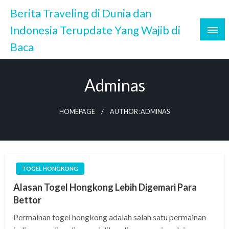
Skip
Berita Traveling di Dunia dan
to
Indonesia Terupdate Yang Wajib di
content
Baca
Adminas
HOMEPAGE
AUTHOR :ADMINAS
TOGEL HONGKONG
Alasan Togel Hongkong Lebih Digemari Para
Bettor
Permainan togel hongkong adalah salah satu permainan